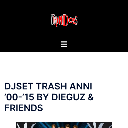
Vai
al
contenuto
Mostra/Nascondi
menu
DJSET TRASH ANNI
’00-’15 BY DIEGUZ &
FRIENDS