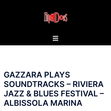
Vai
al
contenuto
Mostra/Nascondi
menu
GAZZARA PLAYS
SOUNDTRACKS – RIVIERA
JAZZ & BLUES FESTIVAL –
ALBISSOLA MARINA