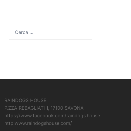
Ricerca
per:
RAINDOGS HOUSE
P.ZZA REBAGLIATI 1, 17100 SAVONA
https://www.facebook.com/raindogs.house
http:www.raindogshouse.com/