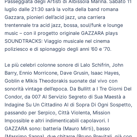
Passeggiata degli Artisti di Albissola Marina. Sabato 11
luglio dalle 21:30 sarà la volta della band romana
Gazzara, pionieri dell’acid jazz, una carriera
trentennale tra acid jazz, bossa, soul/funk e lounge
music – con il progetto originale GAZZARA plays
SOUNDTRACKS: Viaggio musicale nel cinema
poliziesco e di spionaggio degli anni ’60 e ’70.
Le più celebri colonne sonore di Lalo Schifrin, John
Barry, Ennio Morricone, Dave Grusin, Isaac Hayes,
Goblin e Mikis Theodorakis suonate dal vivo con
sonorità vintage dell’epoca. Da Bullitt a I Tre Giorni Del
Condor, da 007 Al Servizio Segreto di Sua Maestà a
Indagine Su Un Cittadino Al di Sopra Di Ogni Sospetto,
passando per Serpico, Città Violenta, Mission
Impossible e altri indimenticabili capolavori. I
GAZZARA sono: batteria (Mauro Mirti), basso
(Massimo Sanna), due chitarre (Bruno Previtali, già con