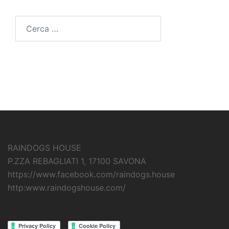
Ricerca
per:
RAINDOGS HOUSE
P.ZZA REBAGLIATI 1, 17100 SAVONA
https://www.facebook.com/raindogs.house
http:www.raindogshouse.com/