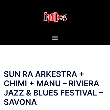
Vai
al
contenuto
Mostra/Nascondi
menu
SUN RA ARKESTRA +
CHIMI + MANU – RIVIERA
JAZZ & BLUES FESTIVAL –
SAVONA