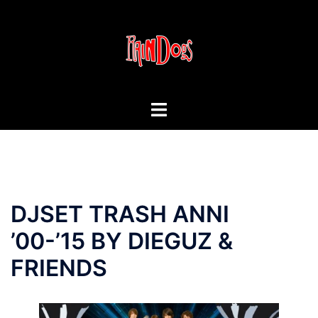
Vai
al
contenuto
Mostra/Nascondi
menu
DJSET TRASH ANNI
’00-’15 BY DIEGUZ &
FRIENDS