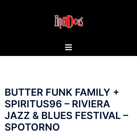
Vai
al
contenuto
Mostra/Nascondi
menu
BUTTER FUNK FAMILY +
SPIRITUS96 – RIVIERA
JAZZ & BLUES FESTIVAL –
SPOTORNO